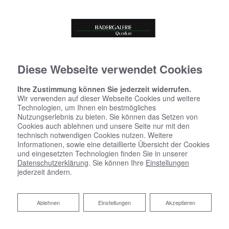
Diese Webseite verwendet Cookies
Ihre Zustimmung können Sie jederzeit widerrufen.
Wir verwenden auf dieser Webseite Cookies und weitere
Technologien, um Ihnen ein bestmögliches
Nutzungserlebnis zu bieten. Sie können das Setzen von
Startseite
»
Bad
»
Badinspiration & Musterbäder
»
Basic-Bad 15,9 ㎡
Cookies auch ablehnen und unsere Seite nur mit den
technisch notwendigen Cookies nutzen. Weitere
Informationen, sowie eine detaillierte Übersicht der Cookies
und eingesetzten Technologien finden Sie in unserer
Basic-Bad 15,9 ㎡
Datenschutzerklärung
. Sie können Ihre
Einstellungen
jederzeit ändern.
Ablehnen
Ablehnen
Einstellungen
Akzeptieren