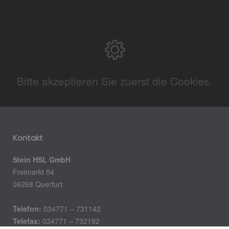
Bitte akzeptieren Sie zuerst die Cookies.
Kontakt
Stein HSL GmbH
Freimarkt 54
06268 Querfurt
Telefon:
034771 – 731142
Telefax:
034771 – 732192